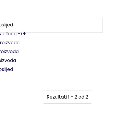
slijed
zvođača -/+
proizvoda
proizvoda
oizvoda
slijed
Rezultati 1 - 2 od 2