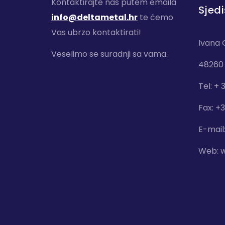
Kontaktirajte nas putem emaila
Sjedi
info@deltametal.hr
te ćemo
Vas ubrzo kontaktirati!
Ivana 
Veselimo se suradnji sa vama.
48260 
Tel: + 
Fax: +
E-mail
Web:
w