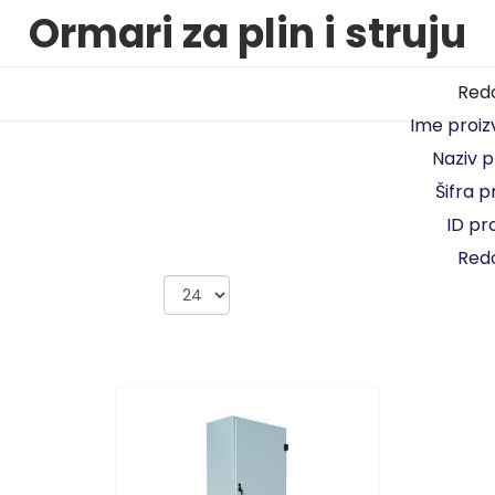
Ormari za plin i struju
Redo
Ime proi
Naziv 
Šifra 
ID pr
Redo