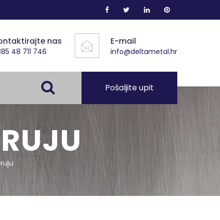
ontaktirajte nas
E-mail
85 48 711 746
info@deltametal.hr
Pošaljite upit
TRUJU
truju