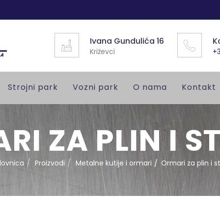
Ivana Gundulića 16
K
Križevci
+3
Strojni park
Vozni park
O nama
Kontakt
RI ZA PLIN I S
lovnica
Proizvodi
Metalne kutije i ormari
Ormari za plin i s