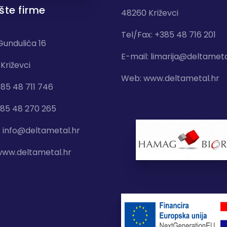
šte firme
48260 Križevci
Tel/Fax: +385 48 716 201
Gundulića 16
E-mail:
limarija@deltameta
Križevci
Web:
www.deltametal.hr
385 48 711 746
385 48 270 265
:
info@deltametal.hr
ww.deltametal.hr