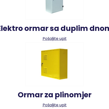
Elektro ormar sa duplim dno
Pošaljite upit
Ormar za plinomjer
Pošaljite upit