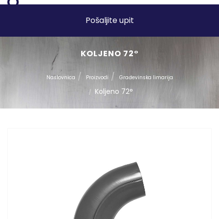
Pošaljite upit
KOLJENO 72°
Naslovnica
Proizvodi
Građevinska limarija
Koljeno 72°