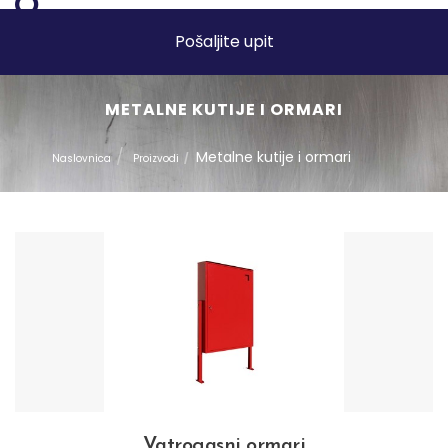
Pošaljite upit
METALNE KUTIJE I ORMARI
Metalne kutije i ormari
Naslovnica
Proizvodi
Vatrogasni ormari