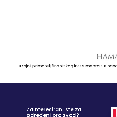
Krajnji primatelj finanijskog instrumenta sufina
Zainteresirani ste za
određeni proizvod?