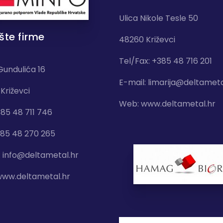
Ulica Nikole Tesle 50
šte firme
48260 Križevci
Tel/Fax: +385 48 716 201
Gundulića 16
E-mail:
limarija@deltameta
Križevci
Web:
www.deltametal.hr
385 48 711 746
385 48 270 265
:
info@deltametal.hr
ww.deltametal.hr