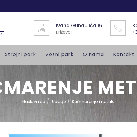
Ivana Gundulića 16
K
Križevci
+3
Strojni park
Vozni park
O nama
Kontakt
ČMARENJE MET
Naslovnica
Usluge
Sačmarenje metala