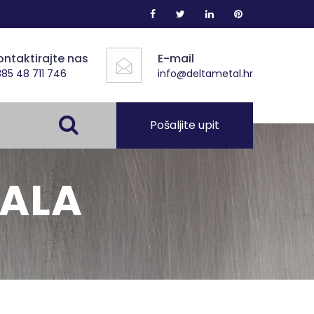
ontaktirajte nas
E-mail
85 48 711 746
info@deltametal.hr
Pošaljite upit
ALA