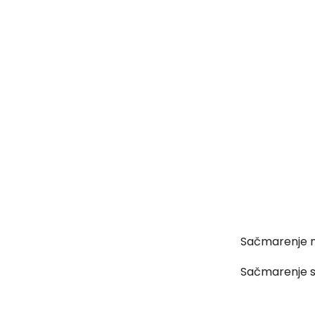
Sačmarenje metala u bubnju, p
Sačmarenje sačmom od 0