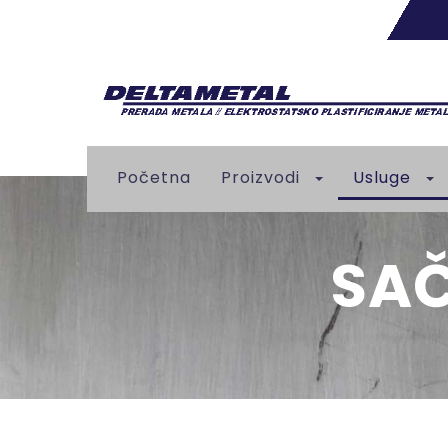
Početna
Proizvodi
Usluge
SA