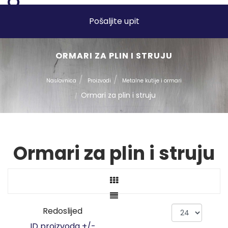
Pošaljite upit
ORMARI ZA PLIN I STRUJU
Naslovnica
Proizvodi
Metalne kutije i ormari
Ormari za plin i struju
Ormari za plin i struju
Redoslijed
ID proizvoda +/-