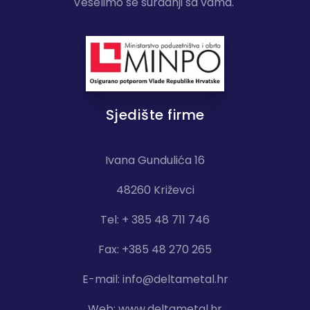
Veselimo se suradnji sa vama.
Sjedište firme
Ivana Gundulića 16
48260 Križevci
Tel: + 385 48 711 746
Fax: +385 48 270 265
E-mail:
info@deltametal.hr
Web:
www.deltametal.hr