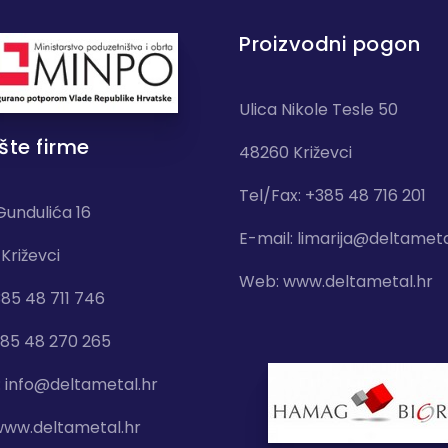
Proizvodni pogon
Ulica Nikole Tesle 50
šte firme
48260 Križevci
Tel/Fax: +385 48 716 201
Gundulića 16
E-mail:
limarija@deltameta
Križevci
Web:
www.deltametal.hr
385 48 711 746
385 48 270 265
:
info@deltametal.hr
ww.deltametal.hr