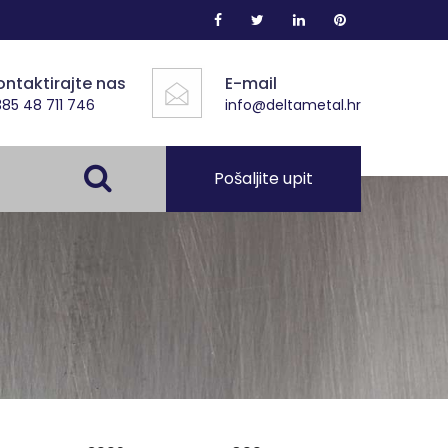
ontaktirajte nas
E-mail
85 48 711 746
info@deltametal.hr
Pošaljite upit