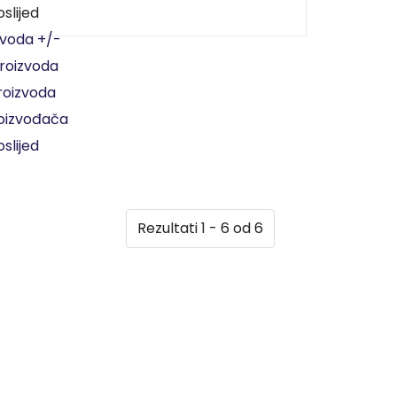
slijed
zvoda +/-
proizvoda
proizvoda
roizvođača
slijed
Rezultati 1 - 6 od 6