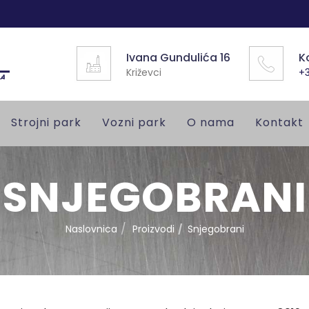
Ivana Gundulića 16
K
Križevci
+3
Strojni park
Vozni park
O nama
Kontakt
SNJEGOBRANI
Naslovnica
Proizvodi
Snjegobrani