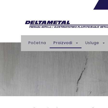
Početna
Proizvodi
Usluge