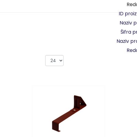
Redo
ID proi
Naziv 
Šifra 
Naziv p
Redo