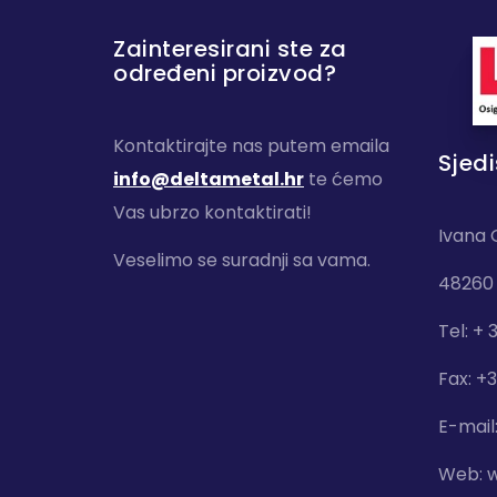
Zainteresirani ste za
određeni proizvod?
Kontaktirajte nas putem emaila
Sjedi
info@deltametal.hr
te ćemo
Vas ubrzo kontaktirati!
Ivana 
Veselimo se suradnji sa vama.
48260 
Tel: + 
Fax: +
E-mail
Web:
w