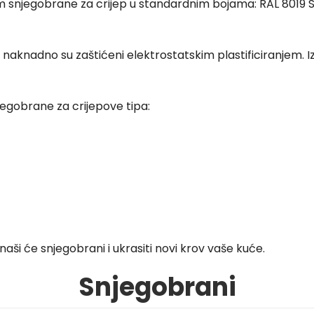
snjegobrane za crijep u standardnim bojama: RAL 8019 
naknadno su zaštićeni elektrostatskim plastificiranjem. Iz
obrane za crijepove tipa:
naši će snjegobrani i ukrasiti novi krov vaše kuće.
Snjegobrani