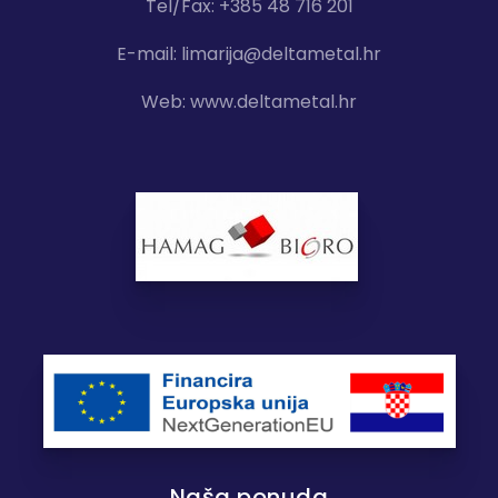
Tel/Fax: +385 48 716 201
E-mail:
limarija@deltametal.hr
Web:
www.deltametal.hr
Naša ponuda