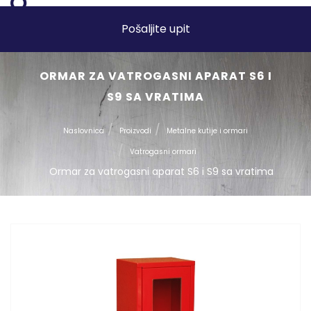
Pošaljite upit
ORMAR ZA VATROGASNI APARAT S6 I
S9 SA VRATIMA
Naslovnica
Proizvodi
Metalne kutije i ormari
Vatrogasni ormari
Ormar za vatrogasni aparat S6 i S9 sa vratima