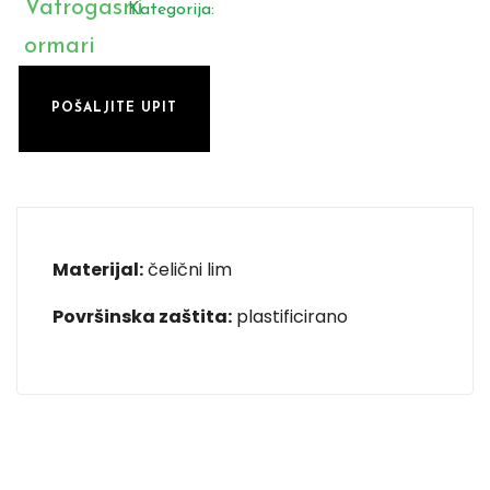
Vatrogasni
Kategorija:
ormari
POŠALJITE UPIT
Materijal:
čelični lim
Površinska zaštita:
plastificirano